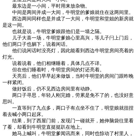
最东边是一小间，平时用来放杂物。
中间是两间并成一大间，牛明堂的爹娘就住在这两间里。
西边两间同样也是并成了一大间，牛明堂和堂姐的新房就
是这一间。
也就是说，牛明堂爹娘跟他们是一墙之隔。
儿子大喜一场，牛明堂爹娘心里高兴，等儿子闩上门后，
他们两口子也躺下，说着闲话。
他们说闲话时没亮灯，因此能看到西边牛明堂房间亮着的
灯光。
说着说着，他们相继睡着，具体几点不详。
但在他们睡着时，牛明堂房间的灯还亮着。
天亮后，他们早早起来做饭，当时牛明堂的房间门跟昨晚
一样紧闭。
做好饭后，仍不见西边房间里有动静。
两口子寻思，年轻人刚完婚，劳累是免不了的，也没好意
思叫。
一直等到了九点多，两口子有点坐不住了，明堂娘就扭捏
着去喊小两口起床。
结果，到了西屋门前，发现门一碰就开，她伸脑袋往里看
了看，却看到牛明堂直挺挺趴在地上。
她马上喊叫，牛明堂爹闻讯而来，同时也惊动了村里人，