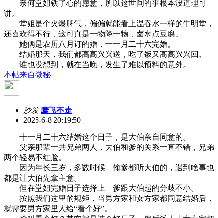
奈何堂姐铁了心的愿意，所以这世间的事根本没道理可
讲。
堂姐是个火爆脾气，偏偏就能看上温吞水一样的牛明堂，
还喜欢得不行，这可真是一物降一物，卤水点豆腐。
她俩是农历八月订的婚，十一月二十六完婚。
结婚那天，我们都高高兴兴送，吃了饭又高高兴兴回。
谁也没想到，就在当晚，发生了难以预料的意外。
本帖来自微秘
沙发
鹰飞不走
2025-6-8 20:19:50
十一月二十六结婚这个日子，是大伯亲自同意的。
父亲那辈一共兄弟两人，大伯和爹的关系一直不错，兄弟
两个轻易不红脸。
因为年长三岁，多数时候，俺爹都听大伯的，遇到啥事也
都是让大伯先拿主意。
但在堂姐完婚日子选择上，爹跟大伯起的分歧不小。
按照我们这里的规矩，当男方家和女方家都同意结婚后，
就需要男方家里人给“看个好”。