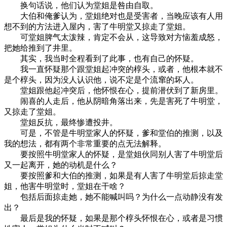
换句话说，他们认为堂姐是咎由自取。
大伯和俺爹认为，堂姐绝对也是受害者，当晚应该有人用
想不到的方法进入屋内，害了牛明堂又掠走了堂姐。
可堂姐脾气太泼辣，肯定不会从，这导致对方恼羞成怒，
把她给推到了井里。
其实，我当时全程看到了此事，也有自己的怀疑。
我一直怀疑那个跟堂姐起冲突的椁头，或者，他根本就不
是个椁头，因为没人认识他，说不定是个流窜的坏人。
堂姐跟他起冲突后，他怀恨在心，提前潜伏到了新房里。
闹喜的人走后，他从阴暗角落出来，先是害死了牛明堂，
又掠走了堂姐。
堂姐反抗，最终惨遭投井。
可是，不管是牛明堂家人的怀疑，爹和堂伯的推测，以及
我的想法，都有两个非常重要的点无法解释。
要按照牛明堂家人的怀疑，是堂姐伙同别人害了牛明堂后
又一起离开，她的动机是什么？
要按照爹和大伯的推测，如果是有人害了牛明堂后掠走堂
姐，他害牛明堂时，堂姐在干啥？
包括后面掠走她，她不能喊叫吗？为什么一点动静没有发
出？
最后是我的怀疑，如果是那个椁头怀恨在心，或者是习惯