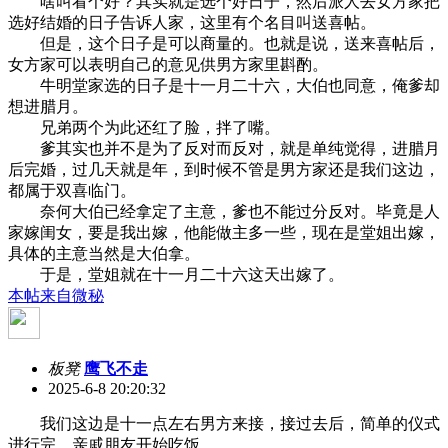
啥叫看个好？其实就是选个好日子，然后派人去女方家把
选好结婚的日子告诉人家，这里有个名目叫送喜帖。
但是，这个日子是可以商量的。也就是说，送来喜帖后，
女方家可以表明自己的意见供男方家里斟酌。
牛明堂家选的日子是十一月二十六，大伯也同意，俺爹却
想进腊月。
兄弟两个为此还红了脸，拌了嘴。
爹其实也并不是为了反对而反对，就是单纯觉得，进腊月
后完婚，过几天就是年，到时候不管是男方家还是我们这边，
都属于双喜临门。
奈何大伯已经拿定了主意，爹也不能过分反对。毕竟是人
家嫁闺女，要是我出嫁，他能做主多一些，现在是堂姐出嫁，
具体的主意当然是大伯拿。
于是，堂姐就在十一月二十六这天出嫁了。
本帖来自微秘
板凳
鹰飞不走
2025-6-8 20:20:32
我们这边是十一点左右男方来接，接过去后，简单的仪式
进行完，亲戚朋友开始吃饭。