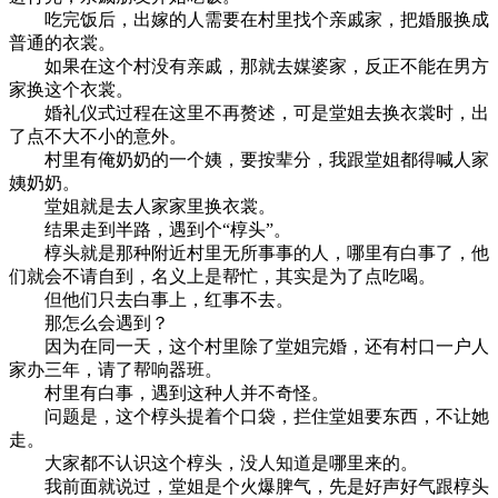
吃完饭后，出嫁的人需要在村里找个亲戚家，把婚服换成
普通的衣裳。
如果在这个村没有亲戚，那就去媒婆家，反正不能在男方
家换这个衣裳。
婚礼仪式过程在这里不再赘述，可是堂姐去换衣裳时，出
了点不大不小的意外。
村里有俺奶奶的一个姨，要按辈分，我跟堂姐都得喊人家
姨奶奶。
堂姐就是去人家家里换衣裳。
结果走到半路，遇到个“椁头”。
椁头就是那种附近村里无所事事的人，哪里有白事了，他
们就会不请自到，名义上是帮忙，其实是为了点吃喝。
但他们只去白事上，红事不去。
那怎么会遇到？
因为在同一天，这个村里除了堂姐完婚，还有村口一户人
家办三年，请了帮响器班。
村里有白事，遇到这种人并不奇怪。
问题是，这个椁头提着个口袋，拦住堂姐要东西，不让她
走。
大家都不认识这个椁头，没人知道是哪里来的。
我前面就说过，堂姐是个火爆脾气，先是好声好气跟椁头