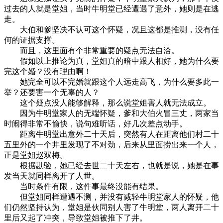
过去的人就是堂姐，当时牛明堂已经遭遇了意外，她则是在逃
走。
大伯和爹坚决不认可这个怀疑，况且这都是推测，没有任
何的证据支撑。
而且，这里面有个非常重要的疑点无法自洽。
假如以上推论为真，堂姐真的暗中跟人相好，她为什么要
完这个婚？没有理由啊！
她完全可以不完婚就跟这个人远走高飞，为什么要多此一
举？还要害一个无辜的人？
这个疑点没人能够解释，那么说堂姐害人就无法成立。
因为牛明堂家人的无端怀疑，爹和大伯火冒三丈，两家当
时闹得非常不愉快，说句难听话，好几次差点动手。
距离牛明堂出意外二十天后，突然有人在距离他们村二十
五里外的一个井里发现了不对劲，后来从里面捞出来一个人，
正是堂姐赵双梅。
根据勘验，她已经去世二十天左右，也就是说，她是在事
发当天就同样离开了人世。
当时条件有限，这件事最终没能有结果。
但堂姐同样遭遇不测，并没有减轻牛明堂家人的怀疑，他
们仍然坚持认为，堂姐是伙同别人害了牛明堂，两人离开二十
里后又起了冲突，导致堂姐被推下了井。