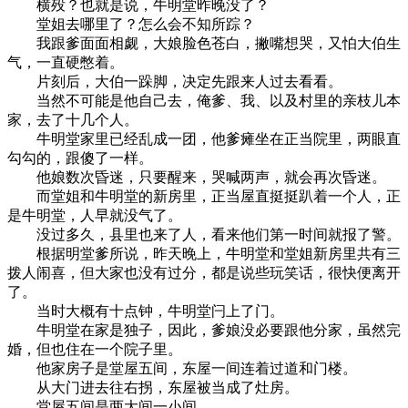
横殁？也就是说，牛明堂昨晚没了？
堂姐去哪里了？怎么会不知所踪？
我跟爹面面相觑，大娘脸色苍白，撇嘴想哭，又怕大伯生
气，一直硬憋着。
片刻后，大伯一跺脚，决定先跟来人过去看看。
当然不可能是他自己去，俺爹、我、以及村里的亲枝儿本
家，去了十几个人。
牛明堂家里已经乱成一团，他爹瘫坐在正当院里，两眼直
勾勾的，跟傻了一样。
他娘数次昏迷，只要醒来，哭喊两声，就会再次昏迷。
而堂姐和牛明堂的新房里，正当屋直挺挺趴着一个人，正
是牛明堂，人早就没气了。
没过多久，县里也来了人，看来他们第一时间就报了警。
根据明堂爹所说，昨天晚上，牛明堂和堂姐新房里共有三
拨人闹喜，但大家也没有过分，都是说些玩笑话，很快便离开
了。
当时大概有十点钟，牛明堂闩上了门。
牛明堂在家是独子，因此，爹娘没必要跟他分家，虽然完
婚，但也住在一个院子里。
他家房子是堂屋五间，东屋一间连着过道和门楼。
从大门进去往右拐，东屋被当成了灶房。
堂屋五间是两大间一小间。