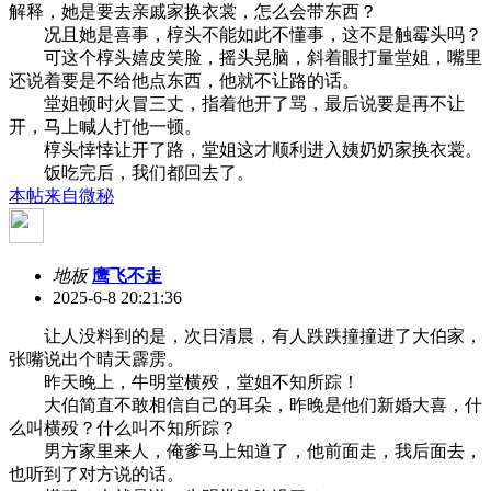
解释，她是要去亲戚家换衣裳，怎么会带东西？
况且她是喜事，椁头不能如此不懂事，这不是触霉头吗？
可这个椁头嬉皮笑脸，摇头晃脑，斜着眼打量堂姐，嘴里
还说着要是不给他点东西，他就不让路的话。
堂姐顿时火冒三丈，指着他开了骂，最后说要是再不让
开，马上喊人打他一顿。
椁头悻悻让开了路，堂姐这才顺利进入姨奶奶家换衣裳。
饭吃完后，我们都回去了。
本帖来自微秘
地板
鹰飞不走
2025-6-8 20:21:36
让人没料到的是，次日清晨，有人跌跌撞撞进了大伯家，
张嘴说出个晴天霹雳。
昨天晚上，牛明堂横殁，堂姐不知所踪！
大伯简直不敢相信自己的耳朵，昨晚是他们新婚大喜，什
么叫横殁？什么叫不知所踪？
男方家里来人，俺爹马上知道了，他前面走，我后面去，
也听到了对方说的话。