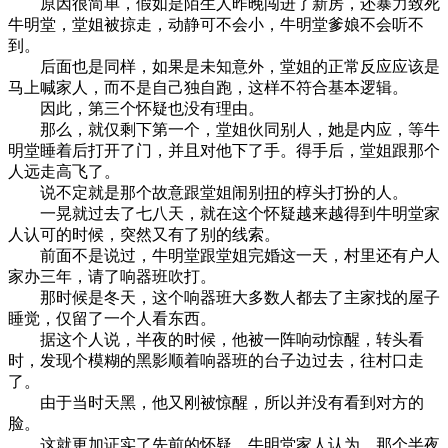
原因很简单，假如是陌生人昨晚闯进了新房，还暴力致死
牛明堂，堂姐被掠走，动静可不会小，牛明堂爹娘不会听不
到。
后面也是同样，如果是未知意外，堂姐的正常反应应该是
马上喊家人，而不是自己独自跑，这样不符合基本逻辑。
因此，第三个怀疑也没有理由。
那么，就仅剩下第一个，堂姐伙同别人，她是内应，等牛
明堂睡着后打开了门，并且对他下了手。得手后，堂姐跟那个
人远走高飞了。
说不定就是那个故意跟堂姐闹别扭的椁头打扮的人。
一晃就过去了七八天，就在这个怀疑越来越得到牛明堂家
人认可的时候，突然又有了别的线索。
前面不是说过，牛明堂跟堂姐完婚这一天，村里还有户人
家办三年，请了响器班吹打。
那时候是冬天，这个响器班大多数人都去了主家找的屋子
睡觉，仅留了一个人看东西。
据这个人说，半夜的时候，他被一阵响动惊醒，转头看
时，发现个模糊的黑影顺着响器班的台子边过去，往村口走
了。
由于当时天黑，他又刚被惊醒，所以并没有看到对方的
脸。
这就更加证实了先前的怀疑，牛明堂家人认为，那个半夜