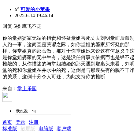
#
6
可爱的小苹果
2025-6-14 19:46:14
回复 5楼 鹰飞不走
你的堂姐婆家无端的指责和怀疑堂姐害死丈夫刘明堂而后跟别
人跑一事，这简直是荒谬之际，如你堂姐的婆家所怀疑的那
样，你堂姐真的那么做，那对于你堂姐她来说这有何意义？这
是你堂姐婆家的无中生有，这是没任何事实依据而也是经不起
推敲的，从你描述的与堂姐结婚的那天遇到那裹头来看，刘明
堂的死和你堂姐在井水中的死，这倒是与那裹头有的脱不干净
的关系，这倒十分令人可疑，为此支持你的推断
来自：
掌上乐园
首页
|
登录
|
注册
标准版
|
触屏版
|
电脑版
|
客户端