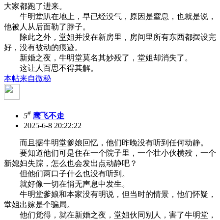
大家都跑了进来。
牛明堂趴在地上，早已经没气，原因是窒息，也就是说，
他被人从后面勒了脖子。
除此之外，堂姐并没在新房里，房间里所有东西都摆设完
好，没有被动的痕迹。
新婚之夜，牛明堂莫名其妙殁了，堂姐却消失了。
这让人百思不得其解。
本帖来自微秘
#
5
鹰飞不走
2025-6-8 20:22:22
而且据牛明堂爹娘回忆，他们昨晚没有听到任何动静。
要知道他们可是住在一个院子里，一个壮小伙横殁，一个
新媳妇失踪，怎么也会发出点动静吧？
但他们两口子什么也没有听到。
就好像一切在悄无声息中发生。
牛明堂爹娘和本家没有明说，但当时的情景，他们怀疑，
堂姐出嫁是个骗局。
他们觉得，就在新婚之夜，堂姐伙同别人，害了牛明堂，