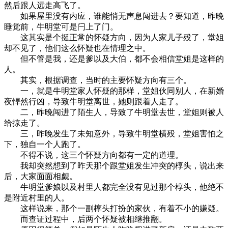
然后跟人远走高飞了。
如果屋里没有内应，谁能悄无声息闯进去？要知道，昨晚
睡觉前，牛明堂可是闩上了门。
这其实是个挺正常的怀疑方向，因为人家儿子殁了，堂姐
却不见了，他们这么怀疑也在情理之中。
但不管是我，还是爹以及大伯，都不会相信堂姐是这样的
人。
其实，根据调查，当时的主要怀疑方向有三个。
一，就是牛明堂家人怀疑的那样，堂姐伙同别人，在新婚
夜悍然行凶，导致牛明堂离世，她则跟着人走了。
二，昨晚闯进了陌生人，导致了牛明堂去世，堂姐则被人
给掠走了。
三，昨晚发生了未知意外，导致牛明堂横殁，堂姐害怕之
下，独自一个人跑了。
不得不说，这三个怀疑方向都有一定的道理。
我却突然想到了昨天那个跟堂姐发生冲突的椁头，说出来
后，大家面面相觑。
牛明堂爹娘以及村里人都完全没有见过那个椁头，他绝不
是附近村里的人。
这样说来，那个一副椁头打扮的家伙，有着不小的嫌疑。
而查证过程中，后两个怀疑被相继推翻。