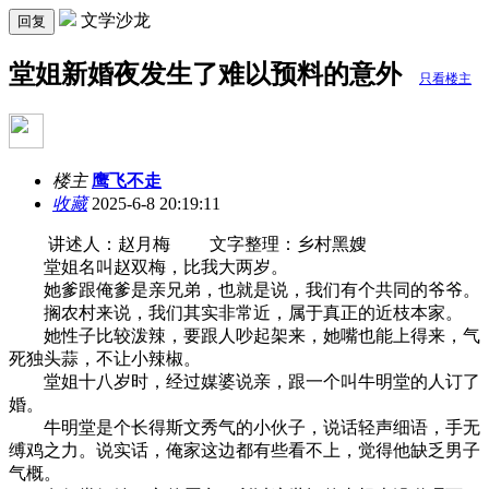
文学沙龙
回复
堂姐新婚夜发生了难以预料的意外
只看楼主
楼主
鹰飞不走
收藏
2025-6-8 20:19:11
讲述人：赵月梅 文字整理：乡村黑嫂
堂姐名叫赵双梅，比我大两岁。
她爹跟俺爹是亲兄弟，也就是说，我们有个共同的爷爷。
搁农村来说，我们其实非常近，属于真正的近枝本家。
她性子比较泼辣，要跟人吵起架来，她嘴也能上得来，气
死独头蒜，不让小辣椒。
堂姐十八岁时，经过媒婆说亲，跟一个叫牛明堂的人订了
婚。
牛明堂是个长得斯文秀气的小伙子，说话轻声细语，手无
缚鸡之力。说实话，俺家这边都有些看不上，觉得他缺乏男子
气概。