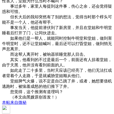
性害人，堂姐为什么当时不喊叫？
事过多年，家里人每提到这件事，伤心之余，还会觉得疑
惑和可惜。
但长大后的我却突然有了别的想法，觉得当时那个椁头可
能不是一个人，他还有帮手。
事发当天，他提前潜伏到了新房里，并且在堂姐和牛明堂
睡着后打开了门，让同伙进去。
如果他们是一帮人，就能同时控制牛明堂和堂姐，做到害
牛明堂时，还不让堂姐喊叫，最后还可以打昏堂姐，做到悄无
声息离开。
而这帮人离开时，被响器班睡觉那人目击。
其实，他看到的不过是最后一个，前面还有人掠着堂姐，
由于天黑，他并没有看到前面的人。
如此走了二十多里，当时天应该已经亮了，他们无法扛或
者背着个人走路，于是就威胁堂姐顺从他们。
堂姐脾气火爆，说不定是自己跳了井，或者，她想要借机
逃跑时，被恼羞成怒的他们推下了井。
您觉得，这个推测有道理吗？
（本文由黑嫂原创首发！）
本帖来自微秘