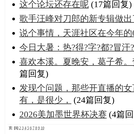
这个论坛还存在呢
(17篇回复)
歌手汪峰对刀郎的新专辑做出
说个事情，天涯社区在今年的
今日大暑：热?得?字?都?冒汗?
喜欢本溪。夏晚安，葛子希。
篇回复)
发现个问题，那些开直播的女
有，是很少，
(24篇回复)
2026美加墨世界杯决赛
(4篇回
页:
[1]
2
3
4
5
6
7
8
9
10