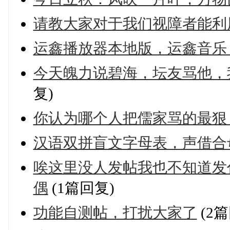
请教大家对于我们视障者能利
运鑫播放器本地版，运鑫音乐
今天魄力说碧海，坛友骂他，
复)
你认为哪个人把儒家骂的最狠
汉语双拼盲文字母表，声借合
唉这里没人发帖我也不知道发
偶
(1篇回复)
功能自测帖，打扰大家了
(2篇