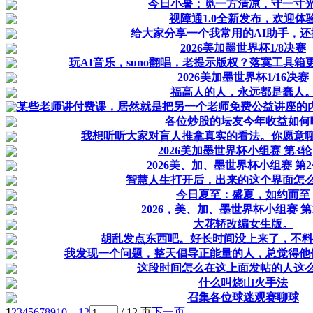
今日小暑：觅一方清凉，守一寸
视障通1.0全新发布，欢迎体
给大家分享一个我常用的AI助手，还
2026美加墨世界杯1/8决赛
玩AI音乐，suno翻唱，老提示版权？落寞工具
2026美加墨世界杯1/16决赛
福高人的人，永远都是蠢人
某些老师讲付费课，居然就是把另一个老师免费公益讲座的
各位炒股的坛友今年收益如何
我想听听大家对盲人推拿真实的看法。你愿意
2026美加墨世界杯小组赛 第3轮
2026美、加、墨世界杯小组赛 第
智慧人生打开后，出来的这个界面怎
今日夏至：盛夏，如约而至
2026，美、加、墨世界杯小组赛 第
大花轿改编女生版。
胡乱发点东西吧。好长时间没上来了，不料
我发现一个问题，整天倡导正能量的人，总觉得他
这段时间怎么在这上面发帖的人这
什么叫烧山火手法
召集各位球迷观赛聊球
1
2
3
4
5
6
7
8
9
10
... 12
/ 12 页
下一页