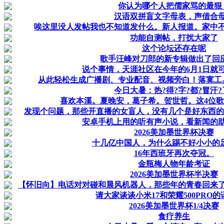
你认为哪个人把儒家骂的最狠
汉语双拼盲文字母表，声借合
唉这里没人发帖我也不知道发什么。新人报道。家中
功能自测帖，打扰大家了
这个论坛还存在呢
歌手汪峰对刀郎的新专辑做出了回
说个事情，天涯社区在今年的6月1日就
从此轻松生成广播剧、专业配音、视频旁白！落寞工
今日大暑：热?得?字?都?冒汗?
喜欢本溪。夏晚安，葛子希。贺世哲。这4位
发现个问题，那些开直播的女盲人，没有几个是好东西的
安卓手机上用的听有声小说，看新闻的
2026美加墨世界杯决赛
十几亿中国人，为什么踢不好小小的
16年西班牙再次夺冠。
金瓶梅人物年龄考证
2026美加墨世界杯半决赛
【怀旧向】电话对对碰和晨风机器人，那些年的青春回来
请大家谈谈小米17和荣耀500PRO
2026美加墨世界杯1/4决赛
食疗养生