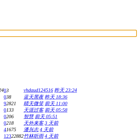
24
vhdaud124516
昨天 23:24
0
3
0
38
蓝天黑夜
昨天 18:36
9
2821
晴天微笑
前天 11:00
0
133
天涯过客
前天 05:58
0
206
智慧
前天 05:51
0
218
天外来客
3 天前
4
1675
潘兴志
4 天前
123
22882
竹林听雨
4 天前