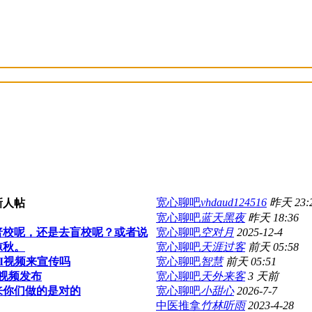
宽心聊吧
vhdaud124516
昨天 23:
宽心聊吧
蓝天黑夜
昨天 18:36
普校呢，还是去盲校呢？或者说
宽心聊吧
空对月
2025-12-4
惊秋。
宽心聊吧
天涯过客
前天 05:58
I视频来宣传吗
宽心聊吧
智慧
前天 05:51
视频发布
宽心聊吧
天外来客
3 天前
来你们做的是对的
宽心聊吧
小甜心
2026-7-7
中医推拿
竹林听雨
2023-4-28