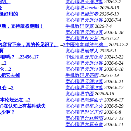
光阴。
宽心聊吧
天涯过客
2026-7-7
验
宽心聊吧
xiaozhu
2026-6-19
挺好用的
宽心聊吧
逍遥者
2026-6-19
宽心聊吧
天涯过客
2026-7-4
箱更新，支持版权翻唱！
手机数码
落寞
2026-7-4
宽心聊吧
天涯过客
2026-6-28
。
宽心聊吧
红火炭
2026-6-22
内容背下来，真的长见识了。
...
2
中医推拿
神清气爽。
2023-12-2
啊
宽心聊吧
地球人
2026-5-1
聊聊吗？
...
2
3
4
5
6
..
17
中医推拿
云海泛舟
2024-1-22
...
2
宽心聊吧
天涯过客
2026-6-24
2仑
...
2
宽心聊吧
天涯过客
2026-6-18
么把它去掉
手机数码
月亮雨
2026-6-19
宽心聊吧
天涯过客
2026-6-21
1仑
...
2
宽心聊吧
天涯过客
2026-6-12
宽心聊吧
中医
2026-6-16
本论坛还在
...
2
宽心聊吧
黑煤面子
2026-6-17
们在认知上有某种缺失
宽心聊吧
星星之火
2026-5-29
么少啊？
宽心聊吧
时光正好
2026-6-8
宽心聊吧
竹林听雨
2022-7-23
宽心聊吧
北冥有鱼
2026-6-11