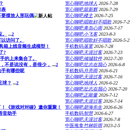
？
宽心聊吧
地球人
2026-7-28
母表
宽心聊吧
留新辉
2026-7-29
不要摆放人形玩偶
宽心聊吧
楼主
2026-7-25
宽心聊吧
唱歌好不唱歌
2026-7-2
宽心聊吧
青岛心雨
2026-7-17
应。
...
2
宽心聊吧
小飞客
2023-8-3
可以访问了。
宽心聊吧
唱歌好不唱歌
2026-5-2
具箱上线音频生成模型！
手机数码
落寞
2026-7-28
了?
宽心聊吧
天涯过客
2026-7-23
歌手的上来集合了。
宽心聊吧
倾城软件
2022-7-20
，不是说没有，是很少，
...
2
宽心聊吧
壮志在我心
2026-6-8
助手有哪些呢
手机数码
月亮雨
2026-6-21
宽心聊吧
天涯过客
2026-7-16
足球？
...
2
宽心聊吧
地球人
2026-6-22
宽心聊吧
壮志在我心
2026-7-20
宽心聊吧
正能量
2026-7-12
宽心聊吧
天涯过客
2026-7-14
了！《游戏对对碰》邀你重聚！
宽心聊吧
碧海先生
2026-6-26
的语音助手
手机数码
智慧
2026-6-27
宽心聊吧
天涯过客
2026-7-8
中医推拿
竹林听雨
2023-2-5