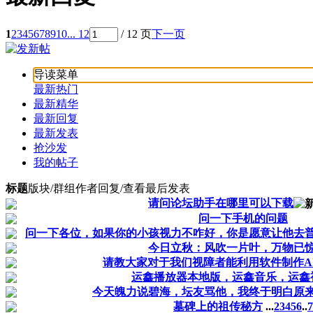
1
2
3
4
5
6
7
8
9
10
... 12
/ 12 页
下一页
导读菜单
最新热门
最新精华
最新回复
最新发表
抢沙发
我的帖子
标题
版块/群组
作者
回复/查看
最后发表
请问论坛助手在哪里可以下载
问一下手机的问题
问一下各位，如果你的小孩视力不咋好，你是愿意让他去
今日立秋：风吹一片叶，万物已
请教大家对于我们视障者能利用软件制作A
运鑫播放器本地版，运鑫音乐，运鑫
今天魄力说碧海，坛友骂他，我终于明白原
墓碑上的祖传秘方
...
2
3
4
5
6
..
7