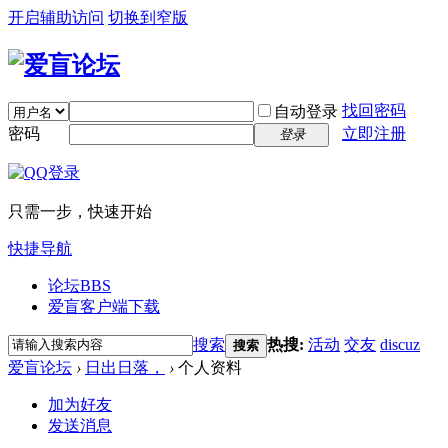
开启辅助访问
切换到窄版
找回密码
自动登录
密码
立即注册
登录
只需一步，快速开始
快捷导航
论坛
BBS
爱盲客户端下载
搜索
热搜:
活动
交友
discuz
搜索
爱盲论坛
›
日出日落，
›
个人资料
加为好友
发送消息