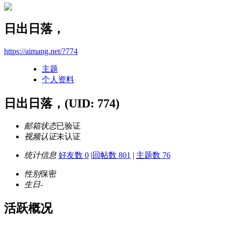
日出日落，
https://aimang.net/?774
主题
个人资料
日出日落，
(UID: 774)
邮箱状态
已验证
视频认证
未认证
统计信息
好友数 0
|
回帖数 801
|
主题数 76
性别
保密
生日
-
活跃概况